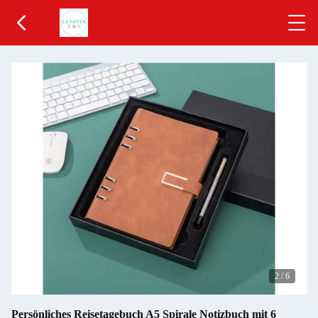
2
/
6
Persönliches Reisetagebuch A5 Spirale Notizbuch mit 6