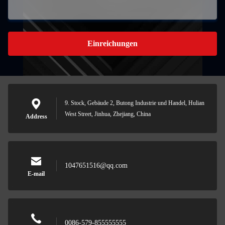
Einreichungen
9. Stock, Gebäude 2, Butong Industrie und Handel, Hulian
West Street, Jinhua, Zhejiang, China
Address
1047651516@qq.com
E-mail
0086-579-855555555