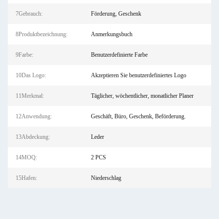
7Gebrauch:
Förderung, Geschenk
8Produktbezeichnung:
Anmerkungsbuch
9Farbe:
Benutzerdefinierte Farbe
10Das Logo:
Akzeptieren Sie benutzerdefiniertes Logo
11Merkmal:
Täglicher, wöchentlicher, monatlicher Planer
12Anwendung:
Geschäft, Büro, Geschenk, Beförderung.
13Abdeckung:
Leder
14MOQ:
2 PCS
15Hafen:
Niederschlag