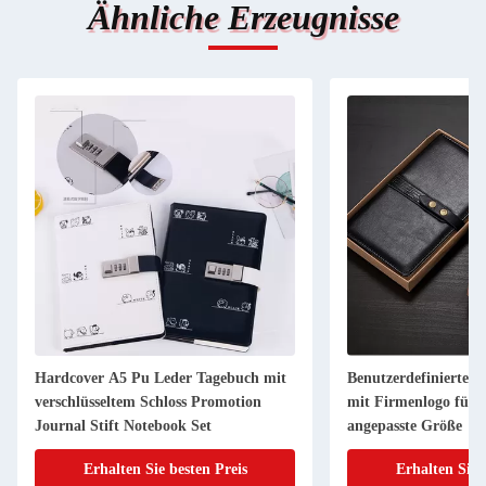
Ähnliche Erzeugnisse
Hardcover A5 Pu Leder Tagebuch mit
Benutzerdefiniertes
verschlüsseltem Schloss Promotion
mit Firmenlogo für 
Journal Stift Notebook Set
angepasste Größe
Erhalten Sie besten Preis
Erhalten Sie 