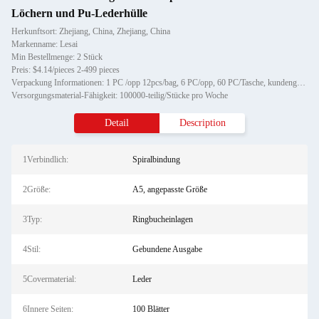
Löchern und Pu-Lederhülle
Herkunftsort: Zhejiang, China, Zhejiang, China
Markenname: Lesai
Min Bestellmenge: 2 Stück
Preis: $4.14/pieces 2-499 pieces
Verpackung Informationen: 1 PC /opp 12pcs/bag, 6 PC/opp, 60 PC/Tasche, kundengebundenes Verpacken
Versorgungsmaterial-Fähigkeit: 100000-teilig/Stücke pro Woche
Detail
Description
1Verbindlich:
Spiralbindung
2Größe:
A5, angepasste Größe
3Typ:
Ringbucheinlagen
4Stil:
Gebundene Ausgabe
5Covermaterial:
Leder
6Innere Seiten:
100 Blätter