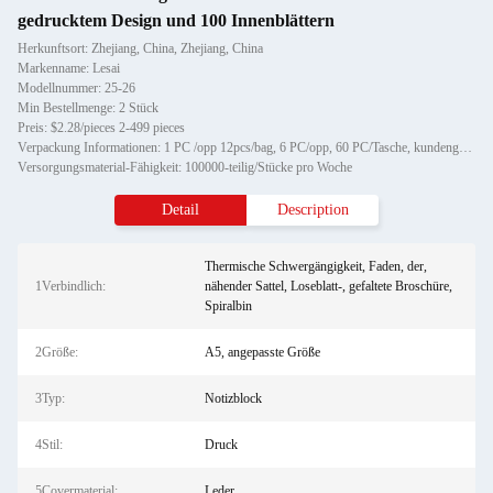
gedrucktem Design und 100 Innenblättern
Herkunftsort: Zhejiang, China, Zhejiang, China
Markenname: Lesai
Modellnummer: 25-26
Min Bestellmenge: 2 Stück
Preis: $2.28/pieces 2-499 pieces
Verpackung Informationen: 1 PC /opp 12pcs/bag, 6 PC/opp, 60 PC/Tasche, kundengebundenes Verpacken
Versorgungsmaterial-Fähigkeit: 100000-teilig/Stücke pro Woche
Detail
Description
Thermische Schwergängigkeit, Faden, der,
1Verbindlich:
nähender Sattel, Loseblatt-, gefaltete Broschüre,
Spiralbin
2Größe:
A5, angepasste Größe
3Typ:
Notizblock
4Stil:
Druck
5Covermaterial:
Leder