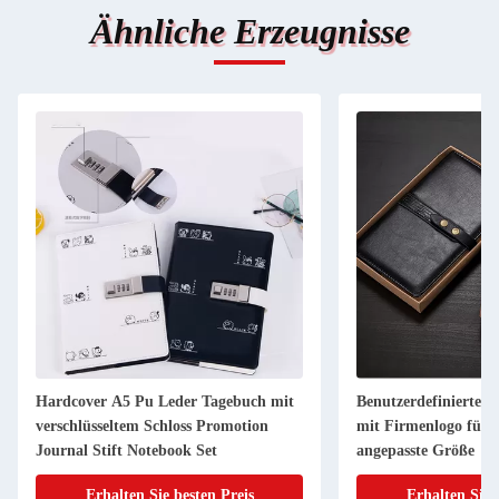
Ähnliche Erzeugnisse
Hardcover A5 Pu Leder Tagebuch mit
Benutzerdefiniertes
verschlüsseltem Schloss Promotion
mit Firmenlogo für 
Journal Stift Notebook Set
angepasste Größe
Erhalten Sie besten Preis
Erhalten Sie 