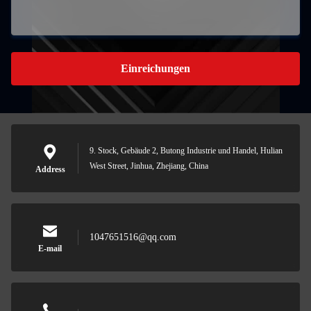
Einreichungen
9. Stock, Gebäude 2, Butong Industrie und Handel, Hulian
West Street, Jinhua, Zhejiang, China
Address
1047651516@qq.com
E-mail