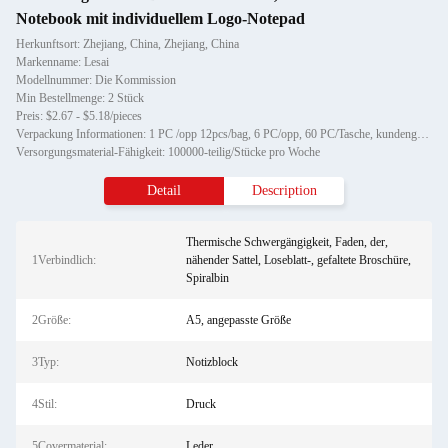
Notebook mit individuellem Logo-Notepad
Herkunftsort: Zhejiang, China, Zhejiang, China
Markenname: Lesai
Modellnummer: Die Kommission
Min Bestellmenge: 2 Stück
Preis: $2.67 - $5.18/pieces
Verpackung Informationen: 1 PC /opp 12pcs/bag, 6 PC/opp, 60 PC/Tasche, kundengebundenes Verpacken
Versorgungsmaterial-Fähigkeit: 100000-teilig/Stücke pro Woche
Detail
Description
Thermische Schwergängigkeit, Faden, der,
1Verbindlich:
nähender Sattel, Loseblatt-, gefaltete Broschüre,
Spiralbin
2Größe:
A5, angepasste Größe
3Typ:
Notizblock
4Stil:
Druck
5Covermaterial:
Leder