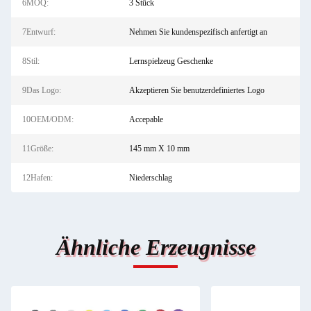
6MOQ:
3 Stück
7Entwurf:
Nehmen Sie kundenspezifisch anfertigt an
8Stil:
Lernspielzeug Geschenke
9Das Logo:
Akzeptieren Sie benutzerdefiniertes Logo
10OEM/ODM:
Accepable
11Größe:
145 mm X 10 mm
12Hafen:
Niederschlag
Ähnliche Erzeugnisse