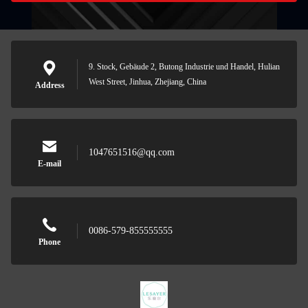
9. Stock, Gebäude 2, Butong Industrie und Handel, Hulian
West Street, Jinhua, Zhejiang, China
Address
1047651516@qq.com
E-mail
0086-579-855555555
Phone