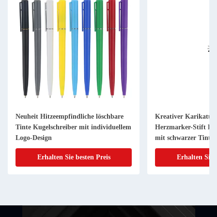
Neuheit Hitzeempfindliche löschbare
Kreativer Karikatur-
Tinte Kugelschreiber mit individuellem
Herzmarker-Stift Kug
Logo-Design
mit schwarzer Tinte 
Erhalten Sie besten Preis
Erhalten Sie 