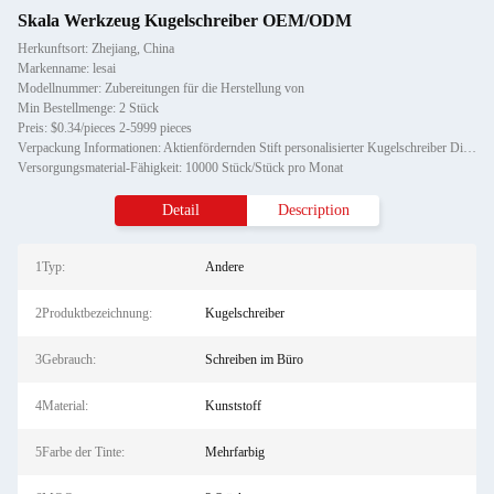
Skala Werkzeug Kugelschreiber OEM/ODM
Herkunftsort: Zhejiang, China
Markenname: lesai
Modellnummer: Zubereitungen für die Herstellung von
Min Bestellmenge: 2 Stück
Preis: $0.34/pieces 2-5999 pieces
Verpackung Informationen: Aktienfördernden Stift personalisierter Kugelschreiber Diamant Kristallmetall Kugelschreiber zum Ges
Versorgungsmaterial-Fähigkeit: 10000 Stück/Stück pro Monat
Detail
Description
1Typ:
Andere
2Produktbezeichnung:
Kugelschreiber
3Gebrauch:
Schreiben im Büro
4Material:
Kunststoff
5Farbe der Tinte:
Mehrfarbig